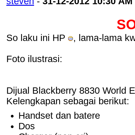
steven
-
31-12-2012
10:30 AM
SO
So laku ini HP
, lama-lama k
Foto ilustrasi:
Dijual Blackberry 8830 World E
Kelengkapan sebagai berikut:
Handset dan batere
Dos