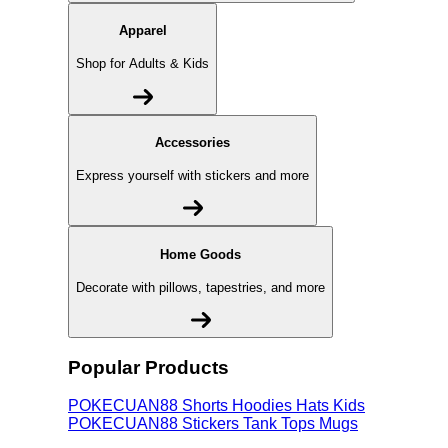
Apparel
Shop for Adults & Kids
Accessories
Express yourself with stickers and more
Home Goods
Decorate with pillows, tapestries, and more
Popular Products
POKECUAN88
Shorts
Hoodies
Hats
Kids
POKECUAN88
Stickers
Tank Tops
Mugs