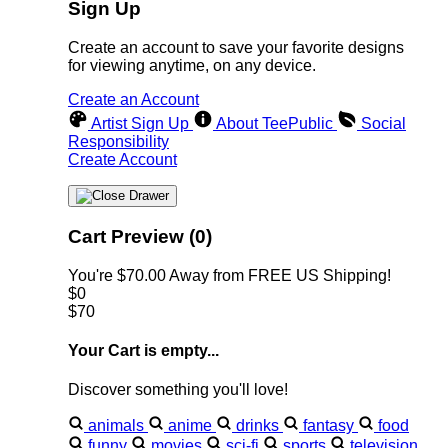
Sign Up
Create an account to save your favorite designs
for viewing anytime, on any device.
Create an Account
Artist Sign Up
About TeePublic
Social
Responsibility
Create Account
Cart Preview (0)
You're
$70.00
Away from
FREE US Shipping!
$0
$70
Your Cart is empty...
Discover something you'll love!
animals
anime
drinks
fantasy
food
funny
movies
sci-fi
sports
television