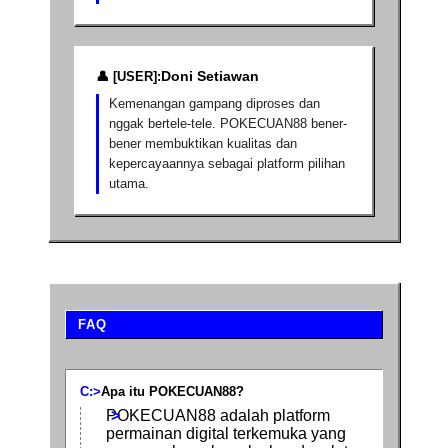
Doni Setiawan
Kemenangan gampang diproses dan
nggak bertele-tele. POKECUAN88 bener-
bener membuktikan kualitas dan
kepercayaannya sebagai platform pilihan
utama.
FAQ
Apa itu POKECUAN88?
POKECUAN88 adalah platform
permainan digital terkemuka yang