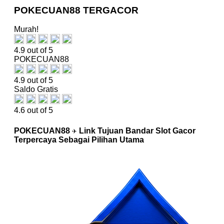
POKECUAN88 TERGACOR
Murah!
4.9 out of 5
POKECUAN88
4.9 out of 5
Saldo Gratis
4.6 out of 5
POKECUAN88 ✈️ Link Tujuan Bandar Slot Gacor
Terpercaya Sebagai Pilihan Utama