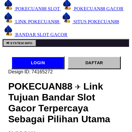
POKECUAN88 SLOT
POKECUAN88 GACOR
LINK POKECUAN88
SITUS POKECUAN88
BANDAR SLOT GACOR
📢 SYSTEM INFO:
LOGIN
DAFTAR
Design ID: 74165272
POKECUAN88 ✈️ Link
Tujuan Bandar Slot
Gacor Terpercaya
Sebagai Pilihan Utama