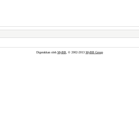
Digerakkan oleh
MyBB
, © 2002-2013
MyBB Group