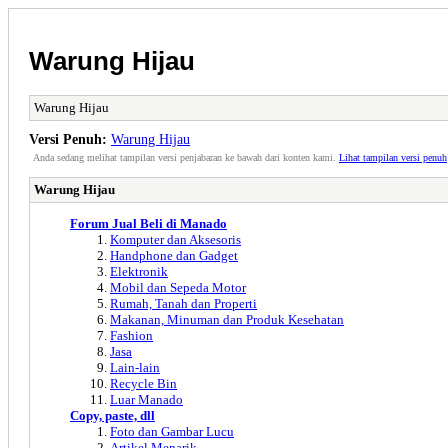
Warung Hijau
Warung Hijau
Versi Penuh:
Warung Hijau
Anda sedang melihat tampilan versi penjabaran ke bawah dari konten kami.
Lihat tampilan versi penuh
Warung Hijau
Forum Jual Beli di Manado
Komputer dan Aksesoris
Handphone dan Gadget
Elektronik
Mobil dan Sepeda Motor
Rumah, Tanah dan Properti
Makanan, Minuman dan Produk Kesehatan
Fashion
Jasa
Lain-lain
Recycle Bin
Luar Manado
Copy, paste, dll
Foto dan Gambar Lucu
Artikel Menarik