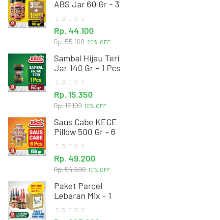
ABS Jar 60 Gr - 3
Pcs Bonus 1 Pcs
Bubuk Pedas
Rp. 44.100
Rp. 55.100
20% OFF
Sambal Hijau Teri
Jar 140 Gr - 1 Pcs
Rp. 15.350
Rp. 17.100
10% OFF
Saus Cabe KECE
Pillow 500 Gr - 6
Pcs
Rp. 49.200
Rp. 54.600
10% OFF
Paket Parcel
Lebaran Mix - 1
Karton Isi 18 Pcs +
GRATIS !! Sticker