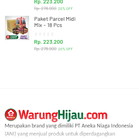
Rp. 223.200
Ucapan Idul Fitri
Rp. 278.900
20% OFF
Paket Parcel Midi
Mix - 18 Pcs
Rp. 223.200
Rp. 278.900
20% OFF
Merupakan brand yang dimiliki PT Aneka Niaga Indonesia
(ANI) yang menjual produk untuk diperdagangkan