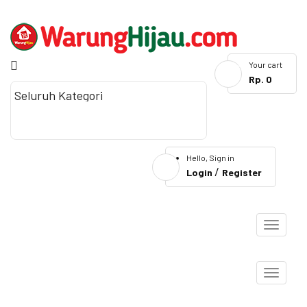
0
Your cart
Rp. 0
SEARCH
Hello, Sign in
/
Login
Register