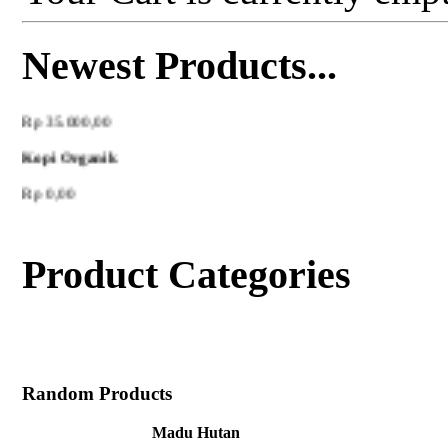
Newest Products...
Madu Hutan
Rp 35.000,00
Kopi Organik
Rp 0,00
Product Categories
Random Products
Madu Hutan