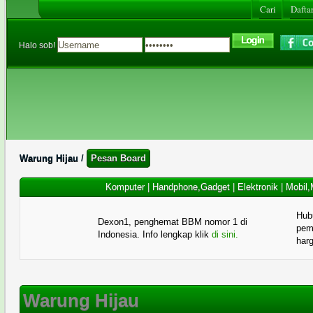
Cari
Daftar
Halo sob!
Warung Hijau
/
Pesan Board
Komputer
|
Handphone,Gadget
|
Elektronik
|
Mobil,
Hub
Dexon1, penghemat BBM nomor 1 di
pema
Indonesia. Info lengkap klik
di sini.
har
Warung Hijau