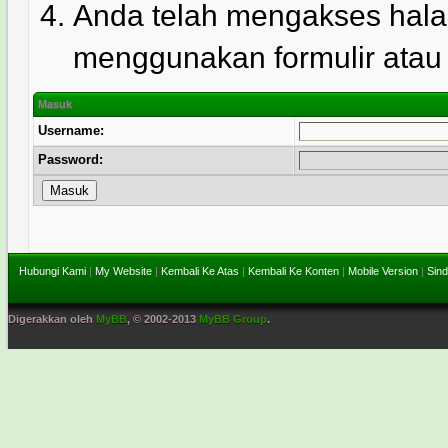
Anda telah mengakses hala
menggunakan formulir atau l
Masuk
Username:
Password:
Hubungi Kami
|
My Website
|
Kembali Ke Atas
|
Kembali Ke Konten
|
Mobile Version
|
Sind
Digerakkan oleh
MyBB
, © 2002-2013
MyBB Group
.