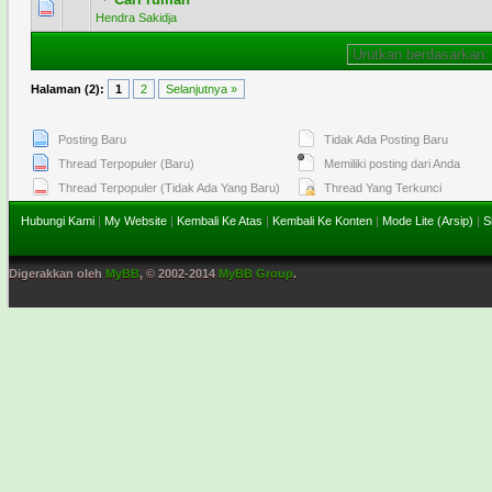
0 Voting - 0 dari 5 secara Rata-rata
1
2
3
4
5
Hendra Sakidja
Halaman (2):
1
2
Selanjutnya »
Posting Baru
Tidak Ada Posting Baru
Thread Terpopuler (Baru)
Memiliki posting dari Anda
Thread Terpopuler (Tidak Ada Yang Baru)
Thread Yang Terkunci
Hubungi Kami
|
My Website
|
Kembali Ke Atas
|
Kembali Ke Konten
|
Mode Lite (Arsip)
|
S
Digerakkan oleh
MyBB
, © 2002-2014
MyBB Group
.