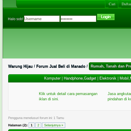
Cari
Daftar
Halo sob!
Warung Hijau
/
Forum Jual Beli di Manado
/
Rumah, Tanah dan Pro
Komputer
|
Handphone,Gadget
|
Elektronik
|
Mobil,
Klik untuk detail cara pemasangan
Jasa angkuta
iklan di sini.
pindahan di 
Pengguna menelusuri forum ini: 1 Tamu
Halaman (2):
1
2
Selanjutnya »