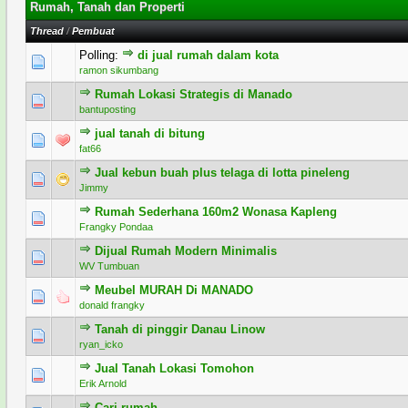
Rumah, Tanah dan Properti
Thread
/
Pembuat
Polling:
di jual rumah dalam kota
0 Voting - 0 dari 5 secara Rata-rata
1
2
3
4
5
ramon sikumbang
Rumah Lokasi Strategis di Manado
0 Voting - 0 dari 5 secara Rata-rata
1
2
3
4
5
bantuposting
jual tanah di bitung
0 Voting - 0 dari 5 secara Rata-rata
1
2
3
4
5
fat66
Jual kebun buah plus telaga di lotta pineleng
0 Voting - 0 dari 5 secara Rata-rata
1
2
3
4
5
Jimmy
Rumah Sederhana 160m2 Wonasa Kapleng
0 Voting - 0 dari 5 secara Rata-rata
1
2
3
4
5
Frangky Pondaa
Dijual Rumah Modern Minimalis
1 Voting - 5 dari 5 secara Rata-rata
1
2
3
4
5
WV Tumbuan
Meubel MURAH Di MANADO
0 Voting - 0 dari 5 secara Rata-rata
1
2
3
4
5
donald frangky
Tanah di pinggir Danau Linow
0 Voting - 0 dari 5 secara Rata-rata
1
2
3
4
5
ryan_icko
Jual Tanah Lokasi Tomohon
0 Voting - 0 dari 5 secara Rata-rata
1
2
3
4
5
Erik Arnold
Cari rumah