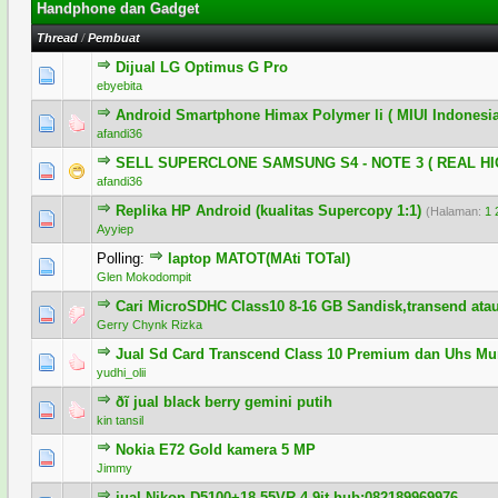
Handphone dan Gadget
Thread
/
Pembuat
Dijual LG Optimus G Pro
0 Voting - 0 dari 5 secara Rata-rata
1
2
3
4
5
ebyebita
Android Smartphone Himax Polymer li ( MIUI Indonesia
0 Voting - 0 dari 5 secara Rata-rata
1
2
3
4
5
afandi36
SELL SUPERCLONE SAMSUNG S4 - NOTE 3 ( REAL HI
0 Voting - 0 dari 5 secara Rata-rata
1
2
3
4
5
afandi36
Replika HP Android (kualitas Supercopy 1:1)
(Halaman:
1
1 Voting - 5 dari 5 secara Rata-rata
1
2
3
4
5
Ayyiep
Polling:
laptop MATOT(MAti TOTal)
0 Voting - 0 dari 5 secara Rata-rata
1
2
3
4
5
Glen Mokodompit
Cari MicroSDHC Class10 8-16 GB Sandisk,transend ata
0 Voting - 0 dari 5 secara Rata-rata
1
2
3
4
5
Gerry Chynk Rizka
Jual Sd Card Transcend Class 10 Premium dan Uhs Mura
0 Voting - 0 dari 5 secara Rata-rata
1
2
3
4
5
yudhi_olii
ðĩ jual black berry gemini putih
0 Voting - 0 dari 5 secara Rata-rata
1
2
3
4
5
kin tansil
Nokia E72 Gold kamera 5 MP
0 Voting - 0 dari 5 secara Rata-rata
1
2
3
4
5
Jimmy
jual Nikon D5100+18-55VR 4,9jt hub:082189969976