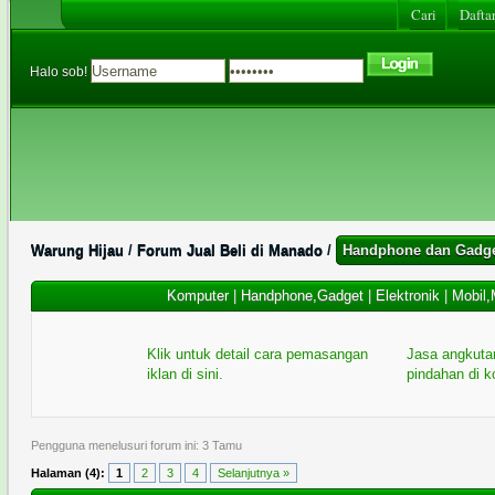
Cari
Daftar
Halo sob!
Warung Hijau
/
Forum Jual Beli di Manado
/
Handphone dan Gadg
Komputer
|
Handphone,Gadget
|
Elektronik
|
Mobil,
Klik untuk detail cara pemasangan
Jasa angkuta
iklan di sini.
pindahan di 
Pengguna menelusuri forum ini: 3 Tamu
Halaman (4):
1
2
3
4
Selanjutnya »