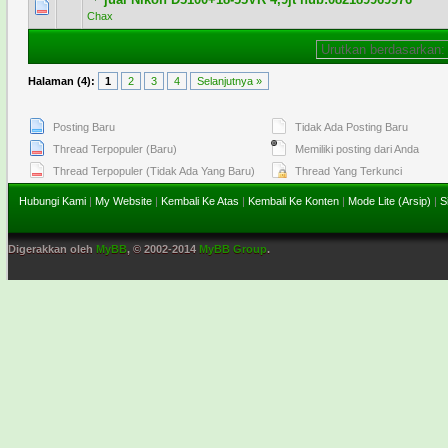
0 Voting - 0 dari 5 secara Rata-rata
1
2
3
4
5
Chax
Halaman (4):
1
2
3
4
Selanjutnya »
Posting Baru
Tidak Ada Posting Baru
Thread Terpopuler (Baru)
Memiliki posting dari Anda
Thread Terpopuler (Tidak Ada Yang Baru)
Thread Yang Terkunci
Hubungi Kami
|
My Website
|
Kembali Ke Atas
|
Kembali Ke Konten
|
Mode Lite (Arsip)
|
S
Digerakkan oleh
MyBB
, © 2002-2014
MyBB Group
.