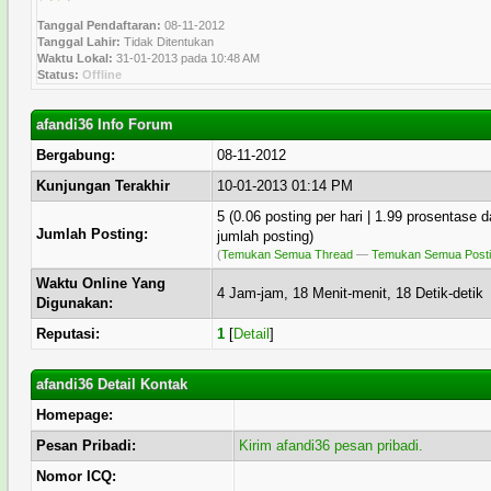
Tanggal Pendaftaran:
08-11-2012
Tanggal Lahir:
Tidak Ditentukan
Waktu Lokal:
31-01-2013 pada 10:48 AM
Status:
Offline
afandi36 Info Forum
Bergabung:
08-11-2012
Kunjungan Terakhir
10-01-2013 01:14 PM
5 (0.06 posting per hari | 1.99 prosentase d
Jumlah Posting:
jumlah posting)
(
Temukan Semua Thread
—
Temukan Semua Post
Waktu Online Yang
4 Jam-jam, 18 Menit-menit, 18 Detik-detik
Digunakan:
Reputasi:
1
[
Detail
]
afandi36 Detail Kontak
Homepage:
Pesan Pribadi:
Kirim afandi36 pesan pribadi.
Nomor ICQ: