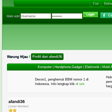
Cari
Daftar
Halo sob!
Warung Hijau
/
Profil dari afandi36
Komputer
|
Handphone,Gadget
|
Elektronik
|
Mobil,
Hub
Dexon1, penghemat BBM nomor 1 di
pema
Indonesia. Info lengkap klik
di sini.
har
afandi36
(Junior Member)