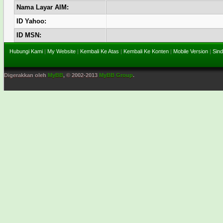
Nama Layar AIM:
ID Yahoo:
ID MSN:
Hubungi Kami
|
My Website
|
Kembali Ke Atas
|
Kembali Ke Konten
|
Mobile Version
|
Sind
Digerakkan oleh
MyBB
, © 2002-2013
MyBB Group
.