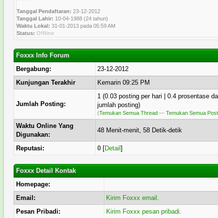
Tanggal Pendaftaran:
23-12-2012
Tanggal Lahir:
10-04-1988 (24 tahun)
Waktu Lokal:
31-01-2013 pada 05:59 AM
Status:
Offline
Foxxx Info Forum
Bergabung:
23-12-2012
Kunjungan Terakhir
Kemarin 09:25 PM
1 (0.03 posting per hari | 0.4 prosentase da
Jumlah Posting:
jumlah posting)
(
Temukan Semua Thread
—
Temukan Semua Post
Waktu Online Yang
48 Menit-menit, 58 Detik-detik
Digunakan:
Reputasi:
0
[
Detail
]
Foxxx Detail Kontak
Homepage:
Email:
Kirim Foxxx email.
Pesan Pribadi:
Kirim Foxxx pesan pribadi.