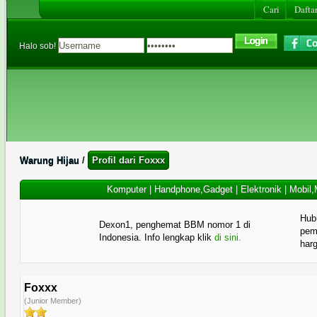
Cari
Daftar
Halo sob!
Warung Hijau
/
Profil dari Foxxx
Komputer
|
Handphone,Gadget
|
Elektronik
|
Mobil,
Hub
Dexon1, penghemat BBM nomor 1 di
pema
Indonesia. Info lengkap klik
di sini.
har
Foxxx
(Junior Member)