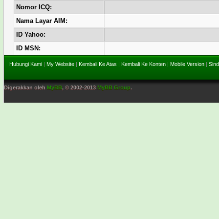
Nomor ICQ:
Nama Layar AIM:
ID Yahoo:
ID MSN:
Hubungi Kami
|
My Website
|
Kembali Ke Atas
|
Kembali Ke Konten
|
Mobile Version
|
Sind
Digerakkan oleh
MyBB
, © 2002-2013
MyBB Group
.