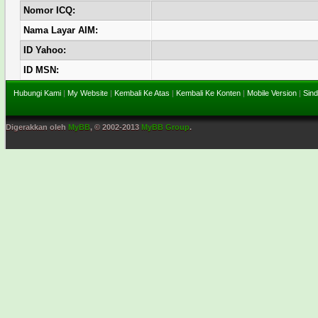
Nomor ICQ:
Nama Layar AIM:
ID Yahoo:
ID MSN:
Hubungi Kami
|
My Website
|
Kembali Ke Atas
|
Kembali Ke Konten
|
Mobile Version
|
Sind
Digerakkan oleh
MyBB
, © 2002-2013
MyBB Group
.