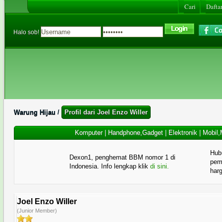
Cari
Daftar
Halo sob!
Warung Hijau
/
Profil dari Joel Enzo Willer
Komputer
|
Handphone,Gadget
|
Elektronik
|
Mobil,
Hub
Dexon1, penghemat BBM nomor 1 di
pema
Indonesia. Info lengkap klik
di sini.
har
Joel Enzo Willer
(Junior Member)