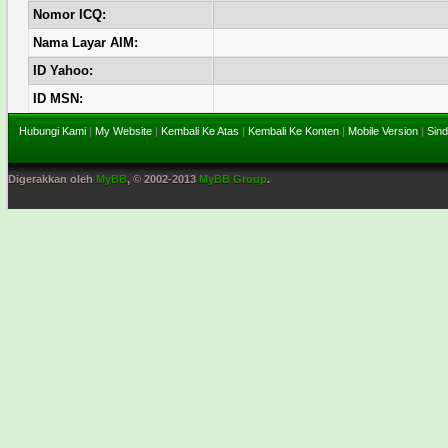
Nomor ICQ:
Nama Layar AIM:
ID Yahoo:
ID MSN:
Hubungi Kami
|
My Website
|
Kembali Ke Atas
|
Kembali Ke Konten
|
Mobile Version
|
Sind
Digerakkan oleh
MyBB
, © 2002-2013
MyBB Group
.