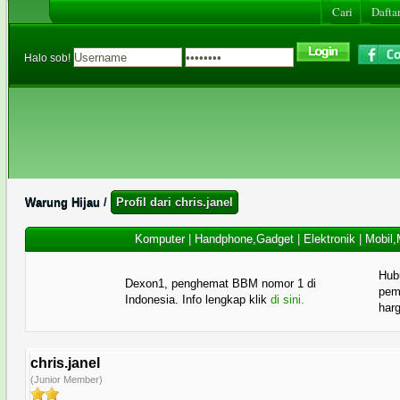
Cari
Daftar
Halo sob!
Warung Hijau
/
Profil dari chris.janel
Komputer
|
Handphone,Gadget
|
Elektronik
|
Mobil,
Hub
Dexon1, penghemat BBM nomor 1 di
pema
Indonesia. Info lengkap klik
di sini.
har
chris.janel
(Junior Member)