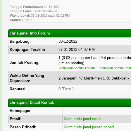
Tanggal Pendaftaran:
30-12-2012
Tanggal Lahir:
Tidak Ditentukan
Waktu Lokal:
31-01-2013 pada 02:02 PM
Status:
Offline
chris.janel Info Forum
Bergabung:
30-12-2012
Kunjungan Terakhir
27-01-2013 04:07 PM
1 (0.03 posting per hari | 0.4 prosentase da
Jumlah Posting:
jumlah posting)
(
Temukan Semua Thread
—
Temukan Semua Post
Waktu Online Yang
2 Jam-jam, 47 Menit-menit, 30 Detik-detik
Digunakan:
Reputasi:
0
[
Detail
]
chris.janel Detail Kontak
Homepage:
Email:
Kirim chris.janel email.
Pesan Pribadi:
Kirim chris.janel pesan pribadi.