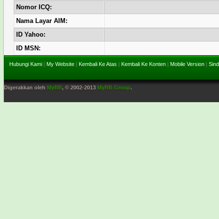
Nomor ICQ:
Nama Layar AIM:
ID Yahoo:
ID MSN:
Hubungi Kami
|
My Website
|
Kembali Ke Atas
|
Kembali Ke Konten
|
Mobile Version
|
Sind
Digerakkan oleh
MyBB
, © 2002-2013
MyBB Group
.