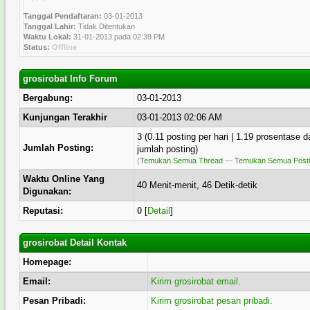
Tanggal Pendaftaran:
03-01-2013
Tanggal Lahir:
Tidak Ditentukan
Waktu Lokal:
31-01-2013 pada 02:39 PM
Status:
Offline
grosirobat Info Forum
Bergabung:
03-01-2013
Kunjungan Terakhir
03-01-2013 02:06 AM
3 (0.11 posting per hari | 1.19 prosentase da
Jumlah Posting:
jumlah posting)
(
Temukan Semua Thread
—
Temukan Semua Post
Waktu Online Yang
40 Menit-menit, 46 Detik-detik
Digunakan:
Reputasi:
0
[
Detail
]
grosirobat Detail Kontak
Homepage:
Email:
Kirim grosirobat email.
Pesan Pribadi:
Kirim grosirobat pesan pribadi.