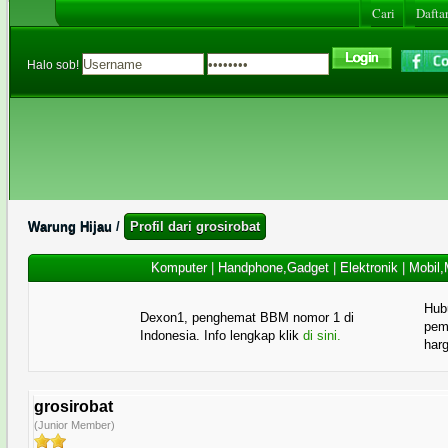
Cari
Daftar
Halo sob!
Warung Hijau
/
Profil dari grosirobat
Komputer
|
Handphone,Gadget
|
Elektronik
|
Mobil,
Hub
Dexon1, penghemat BBM nomor 1 di
pema
Indonesia. Info lengkap klik
di sini.
har
grosirobat
(Junior Member)