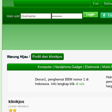
Cari
Daftar
Halo sob!
Warung Hijau
/
Profil dari klinikjos
Komputer
|
Handphone,Gadget
|
Elektronik
|
Mobil,
Hub
Dexon1, penghemat BBM nomor 1 di
pema
Indonesia. Info lengkap klik
di sini.
har
klinikjos
(Junior Member)