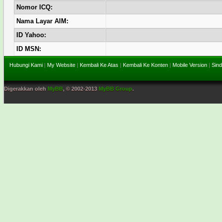
Nomor ICQ:
Nama Layar AIM:
ID Yahoo:
ID MSN:
Hubungi Kami
|
My Website
|
Kembali Ke Atas
|
Kembali Ke Konten
|
Mobile Version
|
Sind
Digerakkan oleh
MyBB
, © 2002-2013
MyBB Group
.