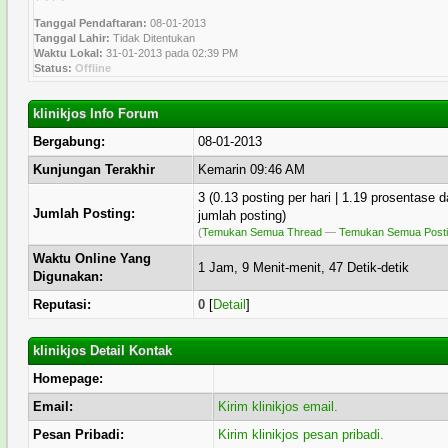
Tanggal Pendaftaran:
08-01-2013
Tanggal Lahir:
Tidak Ditentukan
Waktu Lokal:
31-01-2013 pada 02:39 PM
Status:
Offline
klinikjos Info Forum
Bergabung:
08-01-2013
Kunjungan Terakhir
Kemarin 09:46 AM
3 (0.13 posting per hari | 1.19 prosentase d
Jumlah Posting:
jumlah posting)
(
Temukan Semua Thread
—
Temukan Semua Post
Waktu Online Yang
1 Jam, 9 Menit-menit, 47 Detik-detik
Digunakan:
Reputasi:
0
[
Detail
]
klinikjos Detail Kontak
Homepage:
Email:
Kirim klinikjos email.
Pesan Pribadi:
Kirim klinikjos pesan pribadi.