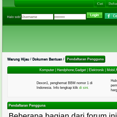
Cari
Daftar
Halo sob!
Warung Hijau
/
Dokumen Bantuan
/
Pendaftaran Pengguna
Komputer
|
Handphone,Gadget
|
Elektronik
|
Mobil,
Hub
Dexon1, penghemat BBM nomor 1 di
pema
Indonesia. Info lengkap klik
di sini.
har
Pendaftaran Pengguna
Beberapa bagian dari forum i