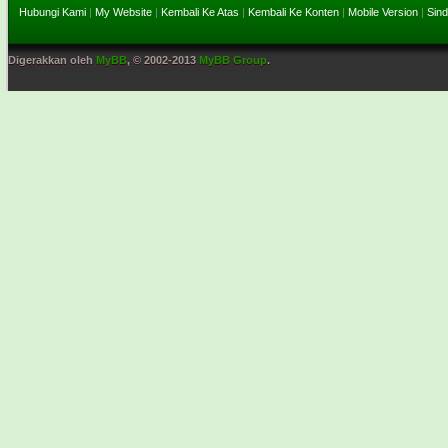
Hubungi Kami
|
My Website
|
Kembali Ke Atas
|
Kembali Ke Konten
|
Mobile Version
|
Sind
Digerakkan oleh
MyBB
, © 2002-2013
MyBB Group
.