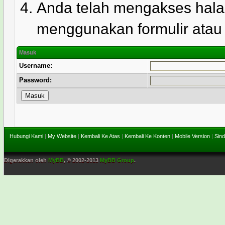
Anda telah mengakses hala
menggunakan formulir atau l
Masuk
Username:
Password:
Hubungi Kami
|
My Website
|
Kembali Ke Atas
|
Kembali Ke Konten
|
Mobile Version
|
Sind
Digerakkan oleh
MyBB
, © 2002-2013
MyBB Group
.