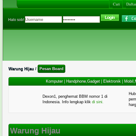
Cari
Daftar
Halo sob!
Warung Hijau
/
Pesan Board
Komputer
|
Handphone,Gadget
|
Elektronik
|
Mobil,
Hub
Dexon1, penghemat BBM nomor 1 di
pema
Indonesia. Info lengkap klik
di sini.
har
Warung Hijau