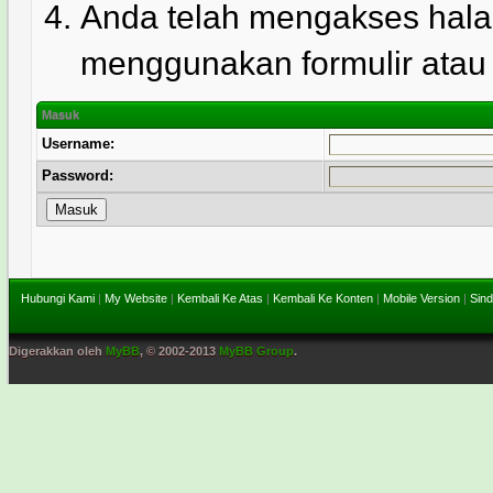
Anda telah mengakses hala
menggunakan formulir atau l
Masuk
Username:
Password:
Hubungi Kami
|
My Website
|
Kembali Ke Atas
|
Kembali Ke Konten
|
Mobile Version
|
Sind
Digerakkan oleh
MyBB
, © 2002-2013
MyBB Group
.