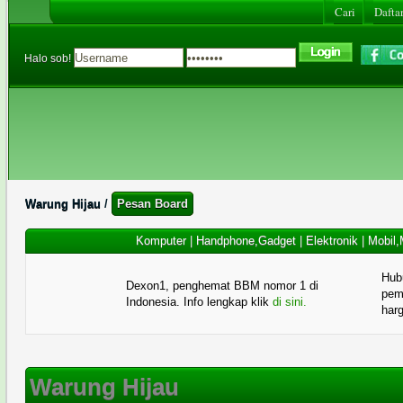
Cari
Daftar
Halo sob!
Warung Hijau
/
Pesan Board
Komputer
|
Handphone,Gadget
|
Elektronik
|
Mobil,
Hub
Dexon1, penghemat BBM nomor 1 di
pema
Indonesia. Info lengkap klik
di sini.
har
Warung Hijau