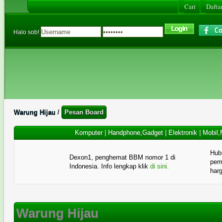
Cari
Daftar
Halo sob!
Warung Hijau
/
Pesan Board
Komputer
|
Handphone,Gadget
|
Elektronik
|
Mobil,
Hub
Dexon1, penghemat BBM nomor 1 di
pema
Indonesia. Info lengkap klik
di sini.
har
Warung Hijau