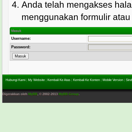
Anda telah mengakses hala
menggunakan formulir atau l
Masuk
Username:
Password:
Hubungi Kami
|
My Website
|
Kembali Ke Atas
|
Kembali Ke Konten
|
Mobile Version
|
Sind
Digerakkan oleh
MyBB
, © 2002-2013
MyBB Group
.