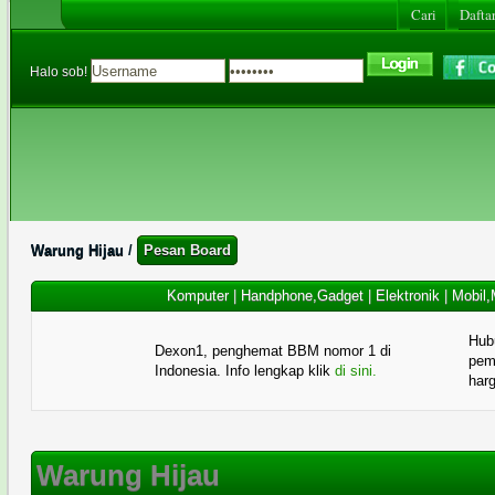
Cari
Daftar
Halo sob!
Warung Hijau
/
Pesan Board
Komputer
|
Handphone,Gadget
|
Elektronik
|
Mobil,
Hub
Dexon1, penghemat BBM nomor 1 di
pema
Indonesia. Info lengkap klik
di sini.
har
Warung Hijau