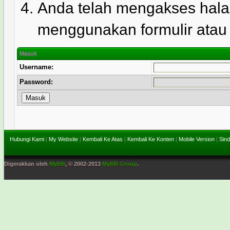
Anda telah mengakses hala
menggunakan formulir atau l
Masuk
Username:
Password:
Hubungi Kami
|
My Website
|
Kembali Ke Atas
|
Kembali Ke Konten
|
Mobile Version
|
Sind
Digerakkan oleh
MyBB
, © 2002-2013
MyBB Group
.