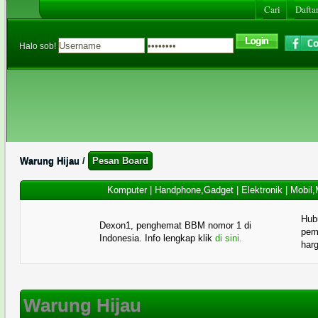
Cari
Daftar
Halo sob!
Warung Hijau
/
Pesan Board
Komputer
|
Handphone,Gadget
|
Elektronik
|
Mobil,
Hub
Dexon1, penghemat BBM nomor 1 di
pema
Indonesia. Info lengkap klik
di sini.
har
Warung Hijau