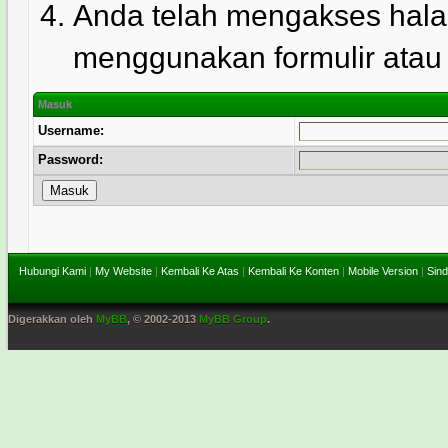
Anda telah mengakses hala
menggunakan formulir atau l
Masuk
Username:
Password:
Hubungi Kami
|
My Website
|
Kembali Ke Atas
|
Kembali Ke Konten
|
Mobile Version
|
Sind
Digerakkan oleh
MyBB
, © 2002-2013
MyBB Group
.