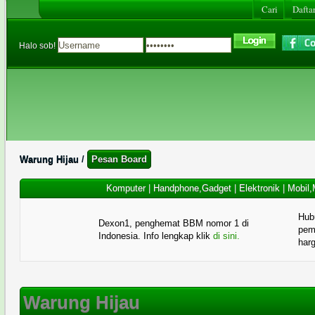
Cari
Daftar
Halo sob!
Warung Hijau
/
Pesan Board
Komputer
|
Handphone,Gadget
|
Elektronik
|
Mobil,
Hub
Dexon1, penghemat BBM nomor 1 di
pema
Indonesia. Info lengkap klik
di sini.
har
Warung Hijau