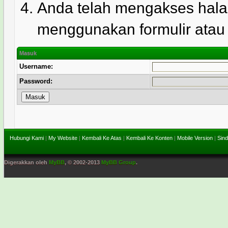
Anda telah mengakses hala
menggunakan formulir atau l
Masuk
Username:
Password:
Hubungi Kami
|
My Website
|
Kembali Ke Atas
|
Kembali Ke Konten
|
Mobile Version
|
Sind
Digerakkan oleh
MyBB
, © 2002-2013
MyBB Group
.