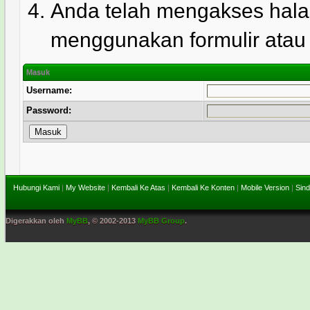
Anda telah mengakses hala
menggunakan formulir atau l
Masuk
Username:
Password:
Hubungi Kami
|
My Website
|
Kembali Ke Atas
|
Kembali Ke Konten
|
Mobile Version
|
Sind
Digerakkan oleh
MyBB
, © 2002-2013
MyBB Group
.