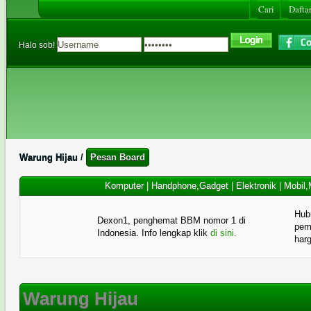
Cari
Daftar
Halo sob!
Warung Hijau
/
Pesan Board
Komputer
|
Handphone,Gadget
|
Elektronik
|
Mobil,
Hub
Dexon1, penghemat BBM nomor 1 di
pema
Indonesia. Info lengkap klik
di sini.
har
Warung Hijau