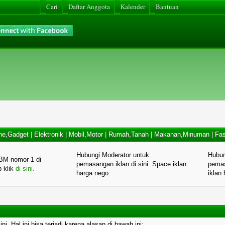
Cari
Daftar Anggota
Kalender
Bantuan
ne,Gadget
|
Elektronik
|
Mobil,Motor
|
Rumah,Tanah
|
Makanan,Minuman
|
Fas
Hubungi Moderator untuk
Hubun
BM nomor 1 di
pemasangan iklan di sini. Space iklan
pemas
p klik
di sini.
harga nego.
iklan
. Hal ini bisa terjadi karena alasan di bawah ini: