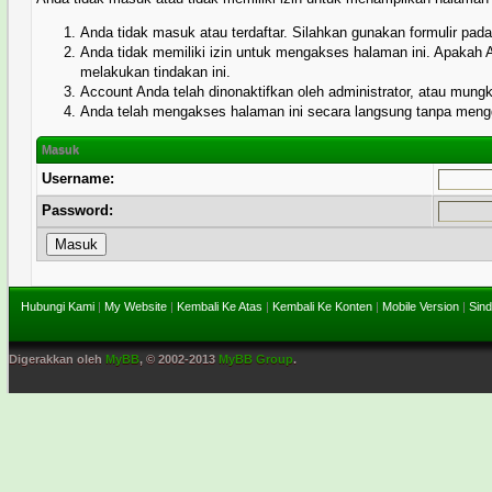
Anda tidak masuk atau terdaftar. Silahkan gunakan formulir pa
Anda tidak memiliki izin untuk mengakses halaman ini. Apakah
melakukan tindakan ini.
Account Anda telah dinonaktifkan oleh administrator, atau mung
Anda telah mengakses halaman ini secara langsung tanpa menggu
Masuk
Username:
Password:
Hubungi Kami
|
My Website
|
Kembali Ke Atas
|
Kembali Ke Konten
|
Mobile Version
|
Sind
Digerakkan oleh
MyBB
, © 2002-2013
MyBB Group
.