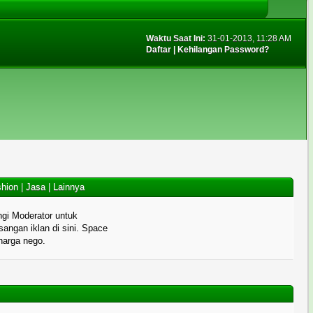
Waktu Saat Ini:
31-01-2013, 11:28 AM
Daftar
|
Kehilangan Password?
hion
|
Jasa
|
Lainnya
gi Moderator untuk
angan iklan di sini. Space
 harga nego.