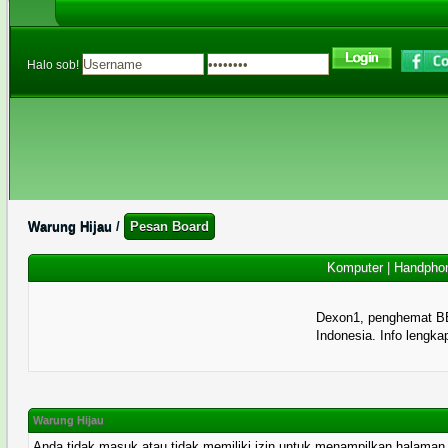
Halo sob!
Warung Hijau
/
Pesan Board
Komputer
|
Handpho
Dexon1, penghemat B
Indonesia. Info lengka
Warung Hijau
Anda tidak masuk atau tidak memiliki izin untuk menampilkan halaman ini