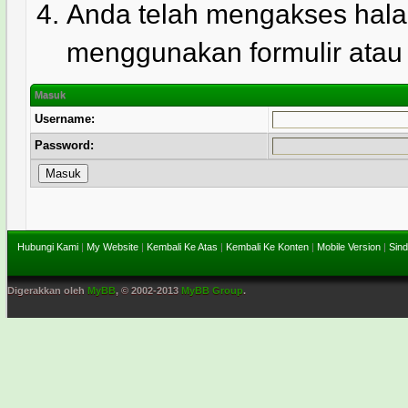
Anda telah mengakses hala
menggunakan formulir atau l
Masuk
Username:
Password:
Hubungi Kami
|
My Website
|
Kembali Ke Atas
|
Kembali Ke Konten
|
Mobile Version
|
Sind
Digerakkan oleh
MyBB
, © 2002-2013
MyBB Group
.