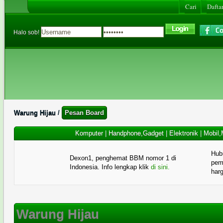
Cari
Daftar
Halo sob!
Warung Hijau
/
Pesan Board
Komputer
|
Handphone,Gadget
|
Elektronik
|
Mobil,
Hub
Dexon1, penghemat BBM nomor 1 di
pema
Indonesia. Info lengkap klik
di sini.
har
Warung Hijau