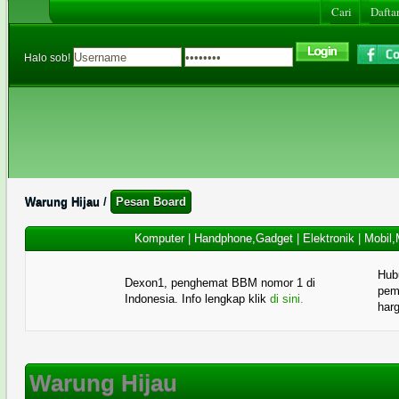
Cari
Daftar
Halo sob!
Warung Hijau
/
Pesan Board
Komputer
|
Handphone,Gadget
|
Elektronik
|
Mobil,
Hub
Dexon1, penghemat BBM nomor 1 di
pema
Indonesia. Info lengkap klik
di sini.
har
Warung Hijau