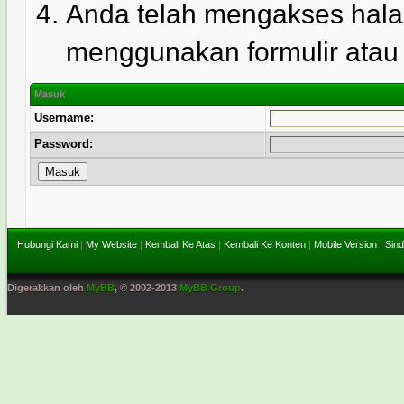
Anda telah mengakses hala
menggunakan formulir atau l
Masuk
Username:
Password:
Hubungi Kami
|
My Website
|
Kembali Ke Atas
|
Kembali Ke Konten
|
Mobile Version
|
Sind
Digerakkan oleh
MyBB
, © 2002-2013
MyBB Group
.