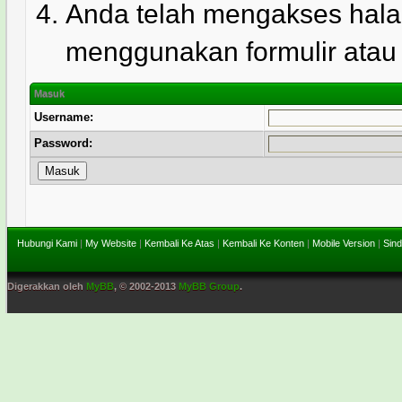
Anda telah mengakses hala
menggunakan formulir atau l
Masuk
Username:
Password:
Hubungi Kami
|
My Website
|
Kembali Ke Atas
|
Kembali Ke Konten
|
Mobile Version
|
Sind
Digerakkan oleh
MyBB
, © 2002-2013
MyBB Group
.