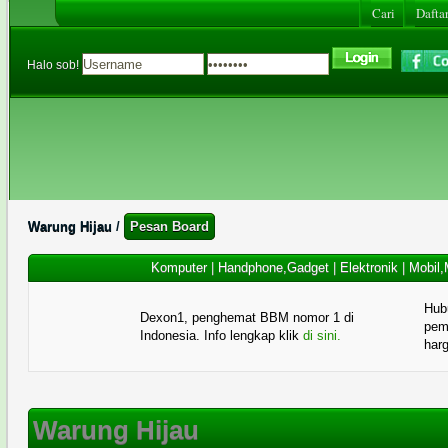
Cari
Daftar
Halo sob!
Warung Hijau
/
Pesan Board
Komputer
|
Handphone,Gadget
|
Elektronik
|
Mobil,
Hub
Dexon1, penghemat BBM nomor 1 di
pema
Indonesia. Info lengkap klik
di sini.
har
Warung Hijau