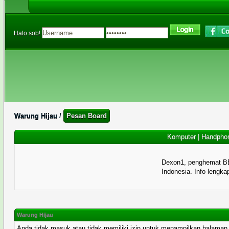
Halo sob!
Warung Hijau
/
Pesan Board
Komputer
|
Handpho
Dexon1, penghemat B
Indonesia. Info lengka
Warung Hijau
Anda tidak masuk atau tidak memiliki izin untuk menampilkan halaman ini