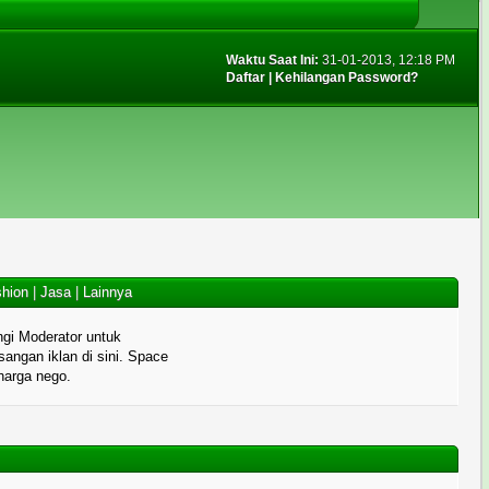
Waktu Saat Ini:
31-01-2013, 12:18 PM
Daftar
|
Kehilangan Password?
hion
|
Jasa
|
Lainnya
gi Moderator untuk
angan iklan di sini. Space
 harga nego.