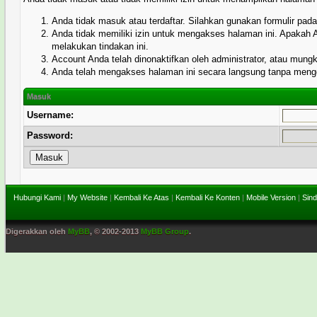
Anda tidak masuk atau terdaftar. Silahkan gunakan formulir pa
Anda tidak memiliki izin untuk mengakses halaman ini. Apakah
melakukan tindakan ini.
Account Anda telah dinonaktifkan oleh administrator, atau mung
Anda telah mengakses halaman ini secara langsung tanpa menggu
Masuk
Username:
Password:
Hubungi Kami
|
My Website
|
Kembali Ke Atas
|
Kembali Ke Konten
|
Mobile Version
|
Sind
Digerakkan oleh
MyBB
, © 2002-2013
MyBB Group
.