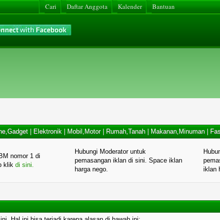
Cari
Daftar Anggota
Kalender
Bantuan
ne,Gadget
|
Elektronik
|
Mobil,Motor
|
Rumah,Tanah
|
Makanan,Minuman
|
Fas
Hubungi Moderator untuk
Hubun
BM nomor 1 di
pemasangan iklan di sini. Space iklan
pemas
p klik
di sini.
harga nego.
iklan
. Hal ini bisa terjadi karena alasan di bawah ini: