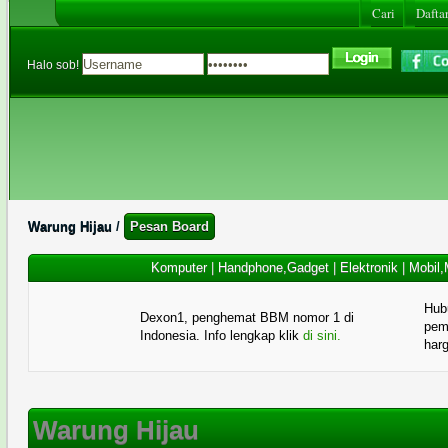
Cari
Daftar
Halo sob!
Warung Hijau
/
Pesan Board
Komputer
|
Handphone,Gadget
|
Elektronik
|
Mobil,
Hub
Dexon1, penghemat BBM nomor 1 di
pema
Indonesia. Info lengkap klik
di sini.
har
Warung Hijau