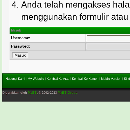
Anda telah mengakses hala
menggunakan formulir atau l
Masuk
Username:
Password:
Hubungi Kami
|
My Website
|
Kembali Ke Atas
|
Kembali Ke Konten
|
Mobile Version
|
Sind
Digerakkan oleh
MyBB
, © 2002-2013
MyBB Group
.