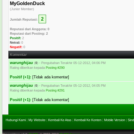
MyGoldenDuck
(Junior Member)
2
Jumlah Reputasi:
Reputasi dari Anggota: 0
Reputasi dari Posting: 2
Positif:
2
Netral:
0
Negatif:
0
Komentar
warunghijau
(
0
) - Pengubahan Terakhir 05-12-2012, 04:06 PM
Rating diberikan kepada
Posting #290
Positif (+1):
[Tidak ada komentar]
warunghijau
(
0
) - Pengubahan Terakhir 05-12-2012, 04:05 PM
Rating diberikan kepada
Posting #291
Positif (+1):
[Tidak ada komentar]
Hubungi Kami
|
My Website
|
Kembali Ke Atas
|
Kembali Ke Konten
|
Mobile Version
|
Sind