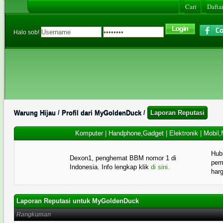
Cari
Daftar
Halo sob!
Warung Hijau
/
Profil dari MyGoldenDuck
/
Laporan Reputasi
Komputer
|
Handphone,Gadget
|
Elektronik
|
Mobil,
Hub
Dexon1, penghemat BBM nomor 1 di
pema
Indonesia. Info lengkap klik
di sini.
har
Laporan Reputasi untuk MyGoldenDuck
Rangkuman