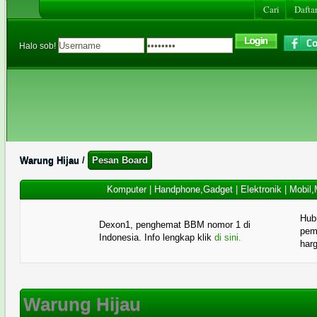
Cari
Daftar
Halo sob!
Warung Hijau
/
Pesan Board
Komputer
|
Handphone,Gadget
|
Elektronik
|
Mobil,
Hub
Dexon1, penghemat BBM nomor 1 di
pema
Indonesia. Info lengkap klik
di sini.
har
Warung Hijau