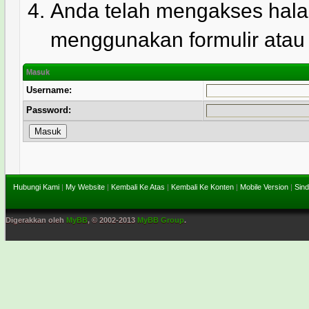
Anda telah mengakses hala
menggunakan formulir atau l
Masuk
Username:
Password:
Hubungi Kami
|
My Website
|
Kembali Ke Atas
|
Kembali Ke Konten
|
Mobile Version
|
Sind
Digerakkan oleh
MyBB
, © 2002-2013
MyBB Group
.