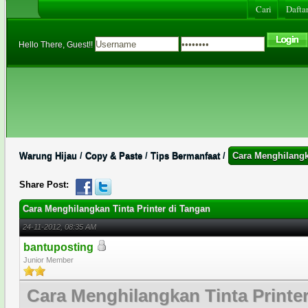
Cari
Daftar
Hello There, Guest!!
Warung Hijau
/
Copy & Paste
/
Tips Bermanfaat
/
Cara Menghilangk
Share Post:
Cara Menghilangkan Tinta Printer di Tangan
24-11-2012, 08:35 AM
bantuposting
Junior Member
Cara Menghilangkan Tinta Printe