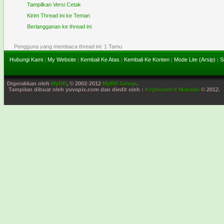
Tampilkan Versi Cetak
Kirim Thread ini ke Teman
Berlangganan ke thread ini
Pengguna yang membaca thread ini: 1 Tamu
Hubungi Kami
|
My Website
|
Kembali Ke Atas
|
Kembali Ke Konten
|
Mode Lite (Arsip)
|
S
Digerakkan oleh
MyBB
, © 2002-2012
MyBB Group
.
Tampilan dibuat oleh yuvapix.com dan diedit oleh :
Keyboardist Manado
© 2012.