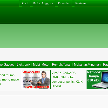
Cari
Daftar Anggota
Kalender
Bantuan
ne,Gadget
|
Elektronik
|
Mobil,Motor
|
Rumah,Tanah
|
Makanan,Minuman
|
Fas
VIMAX CANADA
ond murah
ORIGINAL, obat
ai merk, made
pembesar penis, KLIK
a.
DISINI.