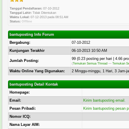
Tanggal Pendaftaran:
07-10-2012
Tanggal Lahir:
Tidak Ditentukan
Waktu Lokal:
07-12-2013 pada 08:51 AM
Status:
Offline
bantuposting Info Forum
Bergabung:
07-10-2012
Kunjungan Terakhir
06-10-2013 10:50 AM
99 (0.23 posting per hari | 4.66 pr
Jumlah Posting:
(
Temukan Semua Thread
—
Temukan Se
Waktu Online Yang Digunakan:
2 Minggu-minggu, 1 Hari, 3 Jam-ja
bantuposting Detail Kontak
Homepage:
Email:
Kirim bantuposting email.
Pesan Pribadi:
Kirim bantuposting pesan pr
Nomor ICQ:
Nama Layar AIM: