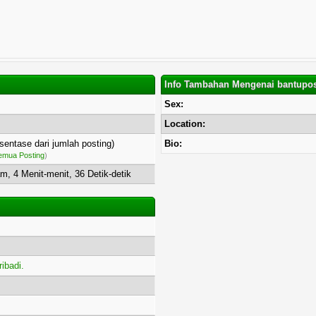
Info Tambahan Mengenai bantupos
Sex:
Location:
osentase dari jumlah posting)
Bio:
mua Posting
)
m, 4 Menit-menit, 36 Detik-detik
ibadi.