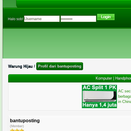
Halo sob!
Warung Hijau
/
Profil dari bantuposting
Komputer
|
Handpho
AC sec
berbag
in Chin
bantuposting
(Member)