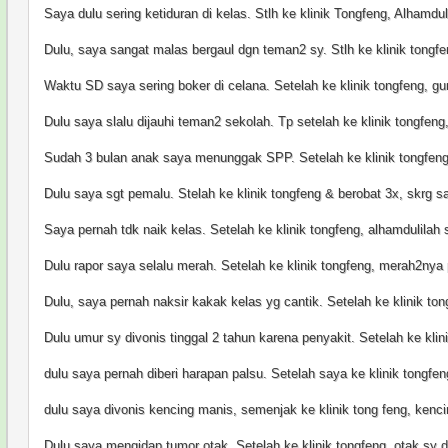
Saya dulu sering ketiduran di kelas. Stlh ke klinik Tongfeng, Alhamdul
Dulu, saya sangat malas bergaul dgn teman2 sy. Stlh ke klinik tongfe
Waktu SD saya sering boker di celana. Setelah ke klinik tongfeng, gur
Dulu saya slalu dijauhi teman2 sekolah. Tp setelah ke klinik tongfeng
Sudah 3 bulan anak saya menunggak SPP. Setelah ke klinik tongfeng, 
Dulu saya sgt pemalu. Stelah ke klinik tongfeng & berobat 3x, skrg s
Saya pernah tdk naik kelas. Setelah ke klinik tongfeng, alhamdulilah s
Dulu rapor saya selalu merah. Setelah ke klinik tongfeng, merah2nya 
Dulu, saya pernah naksir kakak kelas yg cantik. Setelah ke klinik to
Dulu umur sy divonis tinggal 2 tahun karena penyakit. Setelah ke klin
dulu saya pernah diberi harapan palsu. Setelah saya ke klinik tongfeng,
dulu saya divonis kencing manis, semenjak ke klinik tong feng, kencing
Dulu saya mengidap tumor otak. Setelah ke klinik tongfeng, otak sy di