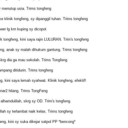
sy menutup usia. Trims tongfeng
e klinik tongfeng, sy dipanggil tuhan. Trims tongfeng
ewer lg krn kuping sy dicopot
ik tongfeng, kini saya rajin LULURAN. Trim's tongfeng
feng, anak sy malah dihukum gantung. Trims tongfeng
skrg dia ga mau sekolah. Trims Tongfeng
ampang ditidurin. Trims tongfeng
, kini saya lemah syahwat. Klinik tongfeng, efektif!
benar2 hilang. Trims TongFeng
alhamdulilah, skrg sy OD. Trim's tongfeng.
illah sy terlambat naik kelas. Trims tongfeng
feng, kini sy suka dikejar satpol PP *bencong*