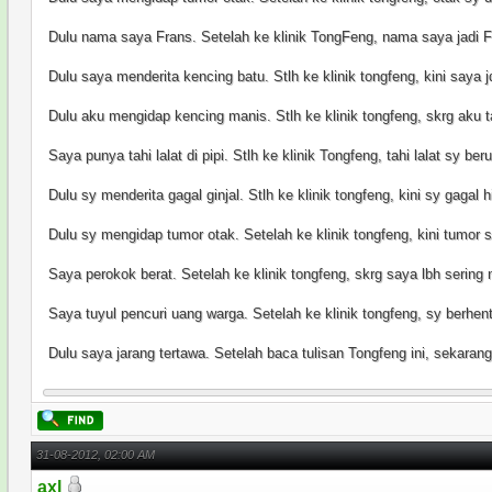
Dulu nama saya Frans. Setelah ke klinik TongFeng, nama saya jadi 
Dulu saya menderita kencing batu. Stlh ke klinik tongfeng, kini saya j
Dulu aku mengidap kencing manis. Stlh ke klinik tongfeng, skrg aku t
Saya punya tahi lalat di pipi. Stlh ke klinik Tongfeng, tahi lalat sy be
Dulu sy menderita gagal ginjal. Stlh ke klinik tongfeng, kini sy gagal 
Dulu sy mengidap tumor otak. Setelah ke klinik tongfeng, kini tumor s
Saya perokok berat. Setelah ke klinik tongfeng, skrg saya lbh sering
Saya tuyul pencuri uang warga. Setelah ke klinik tongfeng, sy berhent
Dulu saya jarang tertawa. Setelah baca tulisan Tongfeng ini, sekaran
31-08-2012, 02:00 AM
axl