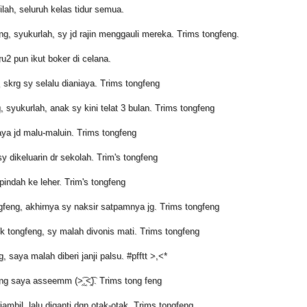
ilah, seluruh kelas tidur semua.
ng, syukurlah, sy jd rajin menggauli mereka. Trims tongfeng.
u2 pun ikut boker di celana.
, skrg sy selalu dianiaya. Trims tongfeng
syukurlah, anak sy kini telat 3 bulan. Trims tongfeng
aya jd malu-maluin. Trims tongfeng
y dikeluarin dr sekolah. Trim's tongfeng
pindah ke leher. Trim's tongfeng
ngfeng, akhirnya sy naksir satpamnya jg. Trims tongfeng
ik tongfeng, sy malah divonis mati. Trims tongfeng
 saya malah diberi janji palsu. #pfftt >,<*
 saya asseemm (>̯͡.̮<̯͡). Trims tong feng
ambil, lalu diganti dgn otak-otak. Trims tongfeng