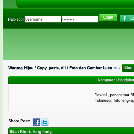
Halo sob!
Warung Hijau
/
Copy, paste, dll
/
Foto dan Gambar Lucu
/
Iklan
Komputer
|
Handpho
Dexon1, penghemat B
Indonesia. Info lengka
1 Memberi Suara - 5 Rata-rata
1
2
3
4
5
Share Post:
Iklan Klinik Tong Fang