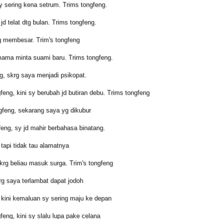
y sering kena setrum. Trims tongfeng.
jd telat dtg bulan. Trims tongfeng.
yg membesar. Trim's tongfeng
 mama minta suami baru. Trims tongfeng.
ng, skrg saya menjadi psikopat.
feng, kini sy berubah jd butiran debu. Trims tongfeng
ngfeng, sekarang saya yg dikubur
feng, sy jd mahir berbahasa binatang.
 tapi tidak tau alamatnya
skrg beliau masuk surga. Trim's tongfeng
krg saya terlambat dapat jodoh
, kini kemaluan sy sering maju ke depan
feng, kini sy slalu lupa pake celana