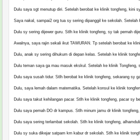
Dulu saya sgt menutup diri. Setelah berobat ke klinik tongfeng, kini 
Saya nakal, sampai2 org tua sy sering dipanggil ke sekolah. Setelah k
Dulu sy sering dijewer guru. Stlh ke klinik tongfeng, sy tak pernah dij
Awalnya, saya rajin sekali ikut TAWURAN. Tp setelah berobat ke klin
Dulu, anak sy sering dihukum di depan kelas. Setelah ke klinik tong
Dulu teman saya ga mau masuk ekskul. Setelah ke klinik Tongfeng, 
Dulu saya susah tidur. Stlh berobat ke klinik tongfeng, sekarang sy g
Dulu, saya lemah dalam matematika. Setelah konsul ke klinik tongfeng
Dulu saya takut kehilangan pacar. Stlh ke klinik tongfeng, pacar sy 
Dulu saya pernah DO dr kampus. Stlh minum jamu dr klinik tongfeng, 
Dulu saya sering terlambat sekolah. Stlh ke klinik tongfeng, alhamdul
Dulu sy suka dikejar satpam krn kabur dr sekolah. Stlh ke klinik tong