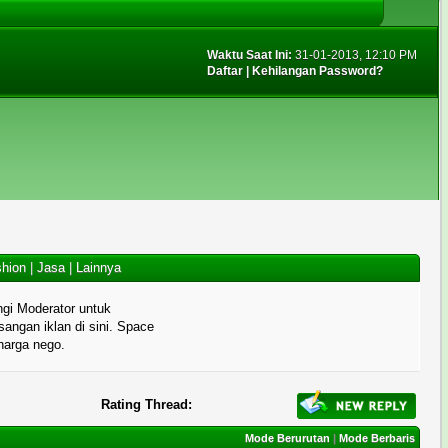
Waktu Saat Ini:
31-01-2013, 12:10 PM
Daftar
|
Kehilangan Password?
hion
|
Jasa
|
Lainnya
gi Moderator untuk
angan iklan di sini. Space
 harga nego.
Rating Thread:
Mode Berurutan
|
Mode Berbaris