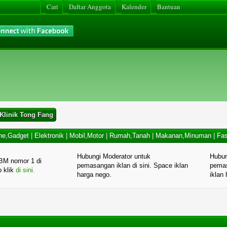
Cari
Daftar Anggota
Kalender
Bantuan
 Klinik Tong Fang
ne,Gadget
|
Elektronik
|
Mobil,Motor
|
Rumah,Tanah
|
Makanan,Minuman
|
Fas
Hubungi Moderator untuk
Hubun
BM nomor 1 di
pemasangan iklan di sini. Space iklan
pemas
p klik
di sini.
harga nego.
iklan