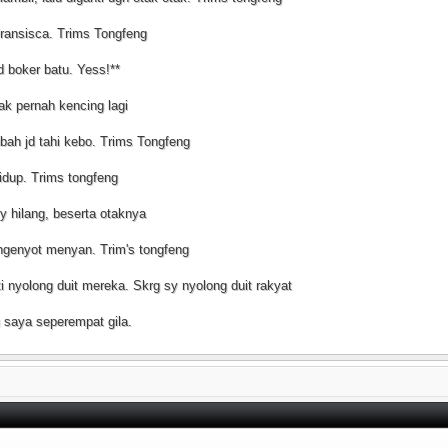
Fransisca. Trims Tongfeng
d boker batu. Yess!**
ak pernah kencing lagi
rubah jd tahi kebo. Trims Tongfeng
hidup. Trims tongfeng
y hilang, beserta otaknya
 ngenyot menyan. Trim's tongfeng
i nyolong duit mereka. Skrg sy nyolong duit rakyat
g saya seperempat gila.