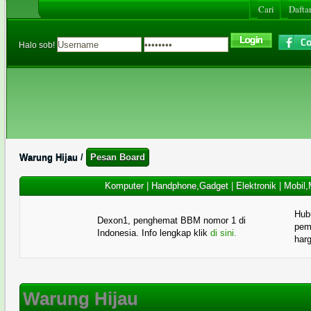
Cari
Daftar
Halo sob!
Warung Hijau
/
Pesan Board
Komputer
|
Handphone,Gadget
|
Elektronik
|
Mobil,
Hub
Dexon1, penghemat BBM nomor 1 di
pema
Indonesia. Info lengkap klik
di sini.
har
Warung Hijau