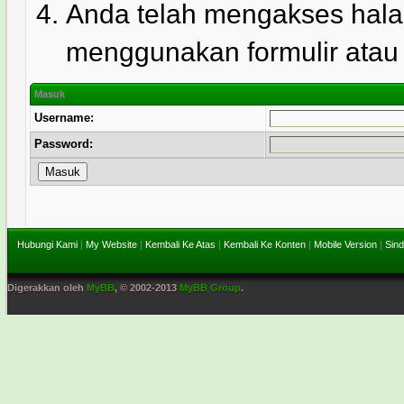
Anda telah mengakses hala
menggunakan formulir atau l
Masuk
Username:
Password:
Hubungi Kami
|
My Website
|
Kembali Ke Atas
|
Kembali Ke Konten
|
Mobile Version
|
Sind
Digerakkan oleh
MyBB
, © 2002-2013
MyBB Group
.