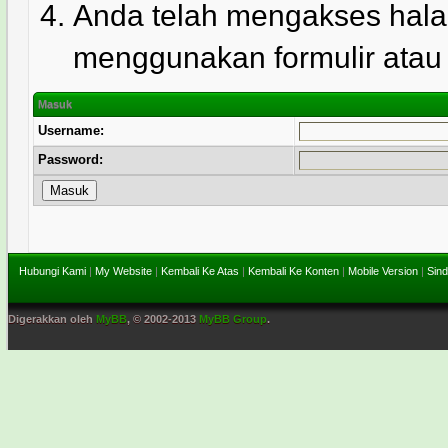
Anda telah mengakses hala
menggunakan formulir atau l
Masuk
Username:
Password:
Hubungi Kami
|
My Website
|
Kembali Ke Atas
|
Kembali Ke Konten
|
Mobile Version
|
Sind
Digerakkan oleh
MyBB
, © 2002-2013
MyBB Group
.