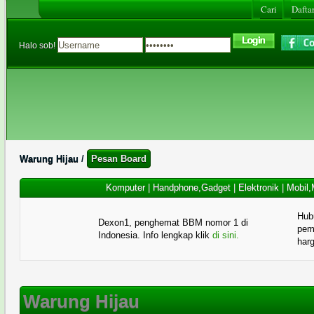
Cari
Daftar
Halo sob!
Warung Hijau
/
Pesan Board
Komputer
|
Handphone,Gadget
|
Elektronik
|
Mobil,
Hub
Dexon1, penghemat BBM nomor 1 di
pema
Indonesia. Info lengkap klik
di sini.
har
Warung Hijau