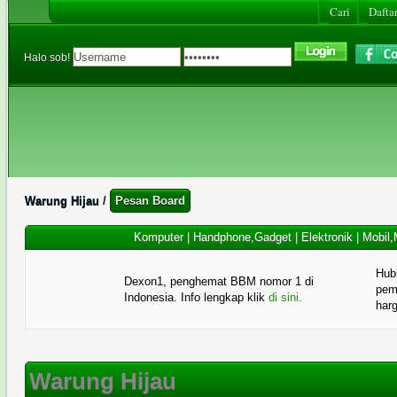
Cari
Daftar
Halo sob!
Warung Hijau
/
Pesan Board
Komputer
|
Handphone,Gadget
|
Elektronik
|
Mobil,
Hub
Dexon1, penghemat BBM nomor 1 di
pema
Indonesia. Info lengkap klik
di sini.
har
Warung Hijau