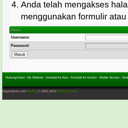
Anda telah mengakses hala
menggunakan formulir atau l
Masuk
Username:
Password:
Hubungi Kami
|
My Website
|
Kembali Ke Atas
|
Kembali Ke Konten
|
Mobile Version
|
Sind
Digerakkan oleh
MyBB
, © 2002-2013
MyBB Group
.