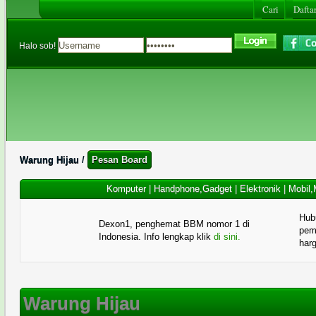
Cari
Daftar
Halo sob!
Warung Hijau
/
Pesan Board
Komputer
|
Handphone,Gadget
|
Elektronik
|
Mobil,
Hub
Dexon1, penghemat BBM nomor 1 di
pema
Indonesia. Info lengkap klik
di sini.
har
Warung Hijau