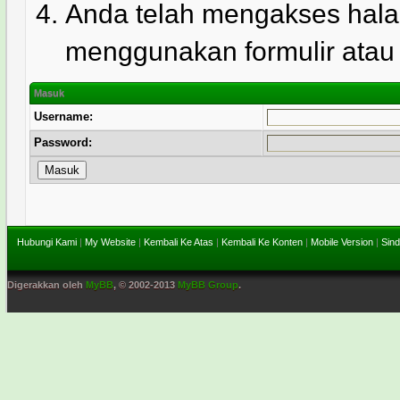
Anda telah mengakses hala
menggunakan formulir atau l
Masuk
Username:
Password:
Hubungi Kami
|
My Website
|
Kembali Ke Atas
|
Kembali Ke Konten
|
Mobile Version
|
Sind
Digerakkan oleh
MyBB
, © 2002-2013
MyBB Group
.