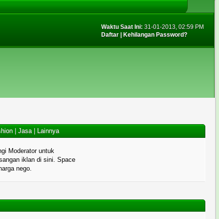
Waktu Saat Ini:
31-01-2013, 02:59 PM
Daftar
|
Kehilangan Password?
hion
|
Jasa
|
Lainnya
gi Moderator untuk
angan iklan di sini. Space
 harga nego.