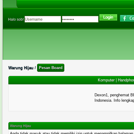
Halo sob!
Warung Hijau
/
Pesan Board
Komputer
|
Handpho
Dexon1, penghemat B
Indonesia. Info lengka
Warung Hijau
Anda tidak masuk atau tidak memiliki izin untuk menampilkan halaman ini