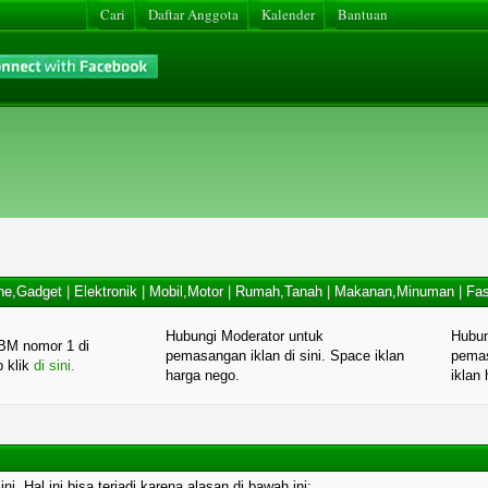
Cari
Daftar Anggota
Kalender
Bantuan
ne,Gadget
|
Elektronik
|
Mobil,Motor
|
Rumah,Tanah
|
Makanan,Minuman
|
Fas
Hubungi Moderator untuk
Hubun
BM nomor 1 di
pemasangan iklan di sini. Space iklan
pemas
p klik
di sini.
harga nego.
iklan
. Hal ini bisa terjadi karena alasan di bawah ini: