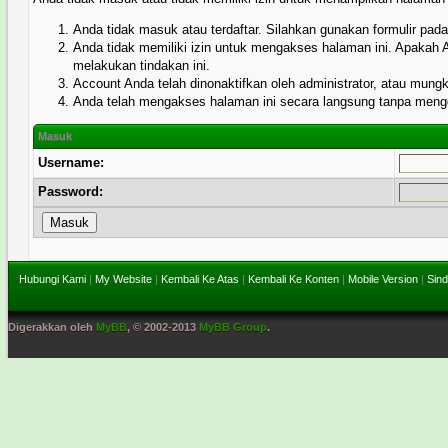
Anda tidak masuk atau terdaftar. Silahkan gunakan formulir pa
Anda tidak memiliki izin untuk mengakses halaman ini. Apakah
melakukan tindakan ini.
Account Anda telah dinonaktifkan oleh administrator, atau mung
Anda telah mengakses halaman ini secara langsung tanpa menggu
Masuk
Username:
Password:
Hubungi Kami
|
My Website
|
Kembali Ke Atas
|
Kembali Ke Konten
|
Mobile Version
|
Sind
Digerakkan oleh
MyBB
, © 2002-2013
MyBB Group
.