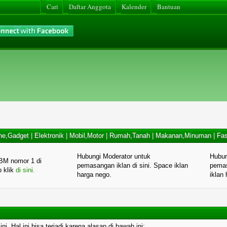
Cari
Daftar Anggota
Kalender
Bantuan
ne,Gadget
|
Elektronik
|
Mobil,Motor
|
Rumah,Tanah
|
Makanan,Minuman
|
Fas
Hubungi Moderator untuk
Hubun
BM nomor 1 di
pemasangan iklan di sini. Space iklan
pemas
p klik
di sini.
harga nego.
iklan
. Hal ini bisa terjadi karena alasan di bawah ini: