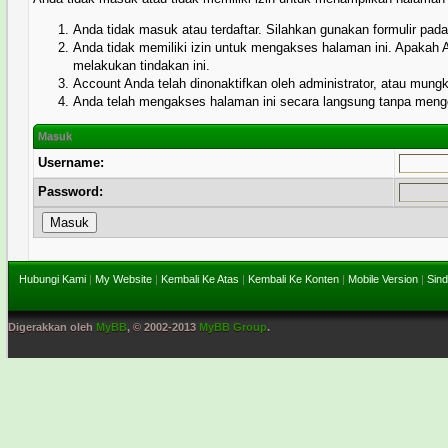
Anda tidak masuk atau terdaftar. Silahkan gunakan formulir pa
Anda tidak memiliki izin untuk mengakses halaman ini. Apakah
melakukan tindakan ini.
Account Anda telah dinonaktifkan oleh administrator, atau mung
Anda telah mengakses halaman ini secara langsung tanpa menggu
Masuk
Username:
Password:
Hubungi Kami
|
My Website
|
Kembali Ke Atas
|
Kembali Ke Konten
|
Mobile Version
|
Sind
Digerakkan oleh
MyBB
, © 2002-2013
MyBB Group
.