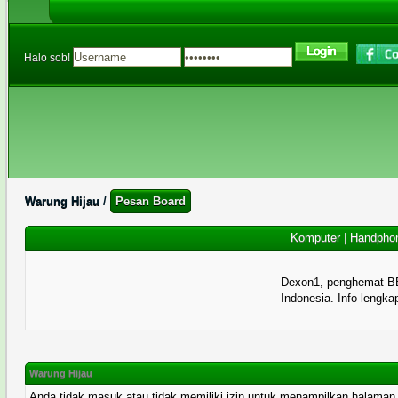
Halo sob!
Warung Hijau
/
Pesan Board
Komputer
|
Handpho
Dexon1, penghemat B
Indonesia. Info lengka
Warung Hijau
Anda tidak masuk atau tidak memiliki izin untuk menampilkan halaman ini