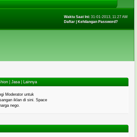
Waktu Saat Ini:
31-01-2013, 11:27 AM
Daftar
|
Kehilangan Password?
hion
|
Jasa
|
Lainnya
gi Moderator untuk
angan iklan di sini. Space
 harga nego.