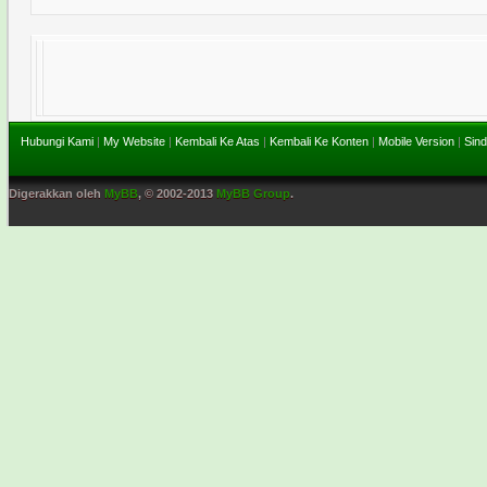
Hubungi Kami
|
My Website
|
Kembali Ke Atas
|
Kembali Ke Konten
|
Mobile Version
|
Sind
Digerakkan oleh
MyBB
, © 2002-2013
MyBB Group
.