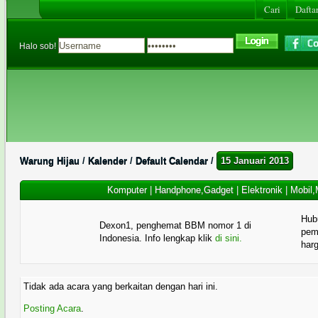
Cari
Daftar
Halo sob!
Warung Hijau
/
Kalender
/
Default Calendar
/
15 Januari 2013
Komputer
|
Handphone,Gadget
|
Elektronik
|
Mobil,
Hub
Dexon1, penghemat BBM nomor 1 di
pema
Indonesia. Info lengkap klik
di sini.
har
Tidak ada acara yang berkaitan dengan hari ini.
Posting Acara
.