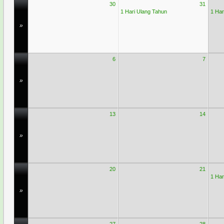
30
31
1 Hari Ulang Tahun
1 Har
»
6
7
»
13
14
»
20
21
1 Har
»