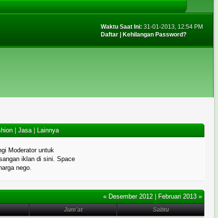
Waktu Saat Ini:
31-01-2013, 12:54 PM
Daftar
|
Kehilangan Password?
hion
|
Jasa
|
Lainnya
gi Moderator untuk
angan iklan di sini. Space
 harga nego.
« Desember 2012
|
Februari 2013 »
Jum'at
Sabtu