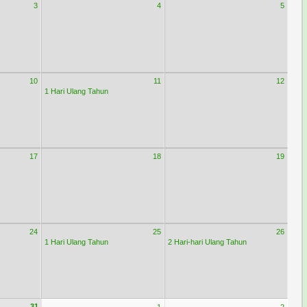
3
4
5
10
11
12
1 Hari Ulang Tahun
17
18
19
24
25
26
1 Hari Ulang Tahun
2 Hari-hari Ulang Tahun
31