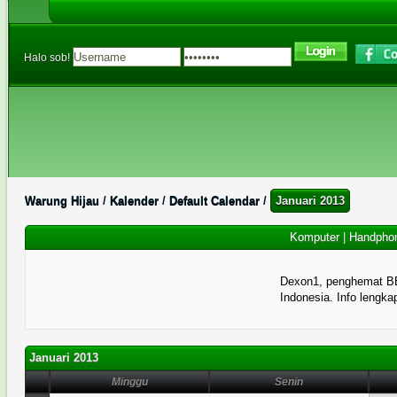
Halo sob!
Warung Hijau
/
Kalender
/
Default Calendar
/
Januari 2013
Komputer
|
Handpho
Dexon1, penghemat B
Indonesia. Info lengka
Januari 2013
Minggu
Senin