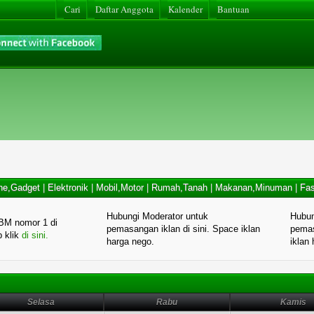
Cari
Daftar Anggota
Kalender
Bantuan
ne,Gadget
|
Elektronik
|
Mobil,Motor
|
Rumah,Tanah
|
Makanan,Minuman
|
Fas
Hubungi Moderator untuk
Hubun
BM nomor 1 di
pemasangan iklan di sini. Space iklan
pemas
p klik
di sini.
harga nego.
iklan
Selasa
Rabu
Kamis