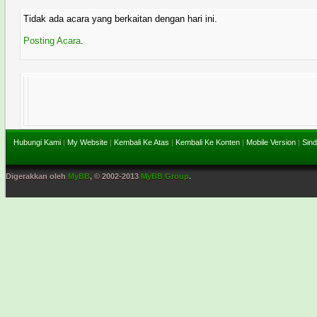
Tidak ada acara yang berkaitan dengan hari ini.
Posting Acara
.
Hubungi Kami
|
My Website
|
Kembali Ke Atas
|
Kembali Ke Konten
|
Mobile Version
|
Sind
Digerakkan oleh
MyBB
, © 2002-2013
MyBB Group
.