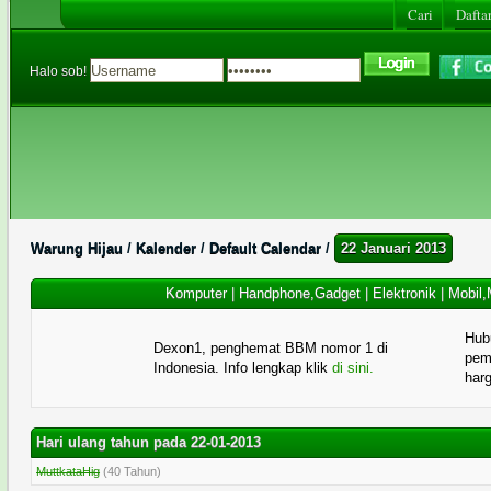
Cari
Daftar
Halo sob!
Warung Hijau
/
Kalender
/
Default Calendar
/
22 Januari 2013
Komputer
|
Handphone,Gadget
|
Elektronik
|
Mobil,
Hub
Dexon1, penghemat BBM nomor 1 di
pema
Indonesia. Info lengkap klik
di sini.
har
Hari ulang tahun pada 22-01-2013
MuttkataHig
(40 Tahun)