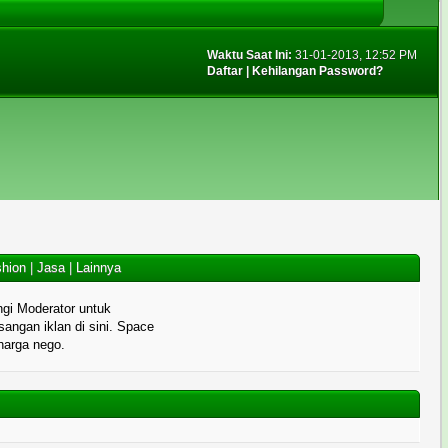
Waktu Saat Ini:
31-01-2013, 12:52 PM
Daftar
|
Kehilangan Password?
hion
|
Jasa
|
Lainnya
gi Moderator untuk
angan iklan di sini. Space
 harga nego.