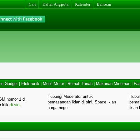
Cari
Daftar Anggota
Kalender
Bantuan
ne,Gadget
|
Elektronik
|
Mobil,Motor
|
Rumah,Tanah
|
Makanan,Minuman
|
Fas
Hubungi Moderator untuk
Hubun
BM nomor 1 di
pemasangan iklan di sini. Space iklan
pemas
p klik
di sini.
harga nego.
iklan