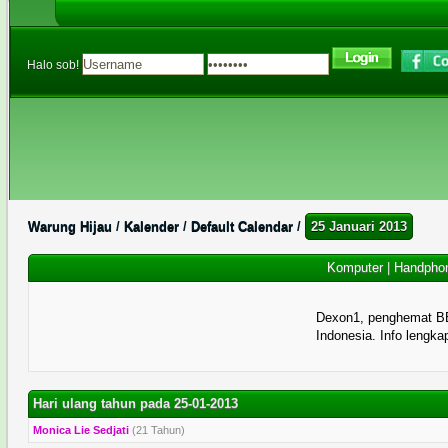
Halo sob!
Warung Hijau
/
Kalender
/
Default Calendar
/
25 Januari 2013
Komputer
|
Handpho
Dexon1, penghemat B
Indonesia. Info lengka
Hari ulang tahun pada 25-01-2013
Monica Lie Sedjati
(21 Tahun)