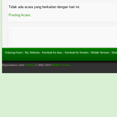
Tidak ada acara yang berkaitan dengan hari ini.
Posting Acara
.
Hubungi Kami
|
My Website
|
Kembali Ke Atas
|
Kembali Ke Konten
|
Mobile Version
|
Sind
Digerakkan oleh
MyBB
, © 2002-2013
MyBB Group
.