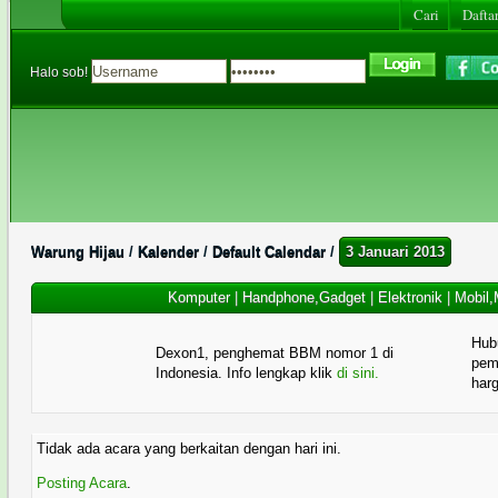
Cari
Daftar
Halo sob!
Warung Hijau
/
Kalender
/
Default Calendar
/
3 Januari 2013
Komputer
|
Handphone,Gadget
|
Elektronik
|
Mobil,
Hub
Dexon1, penghemat BBM nomor 1 di
pema
Indonesia. Info lengkap klik
di sini.
har
Tidak ada acara yang berkaitan dengan hari ini.
Posting Acara
.