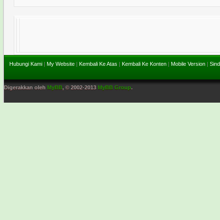
Hubungi Kami
|
My Website
|
Kembali Ke Atas
|
Kembali Ke Konten
|
Mobile Version
|
Sind
Digerakkan oleh
MyBB
, © 2002-2013
MyBB Group
.