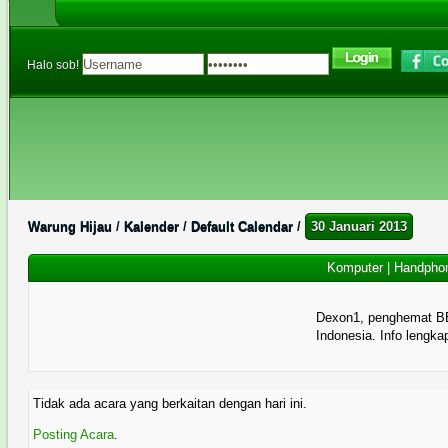
Halo sob!
Warung Hijau
/
Kalender
/
Default Calendar
/
30 Januari 2013
Komputer
|
Handpho
Dexon1, penghemat B
Indonesia. Info lengka
Tidak ada acara yang berkaitan dengan hari ini.
Posting Acara
.