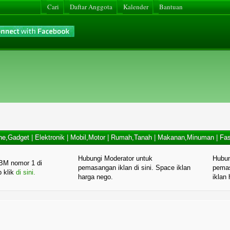
Cari
Daftar Anggota
Kalender
Bantuan
ne,Gadget
|
Elektronik
|
Mobil,Motor
|
Rumah,Tanah
|
Makanan,Minuman
|
Fas
Hubungi Moderator untuk
Hubun
BM nomor 1 di
pemasangan iklan di sini. Space iklan
pemas
p klik
di sini.
harga nego.
iklan