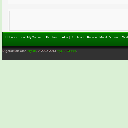
Hubungi Kami
|
My Website
|
Kembali Ke Atas
|
Kembali Ke Konten
|
Mobile Version
|
Sind
Digerakkan oleh
MyBB
, © 2002-2013
MyBB Group
.