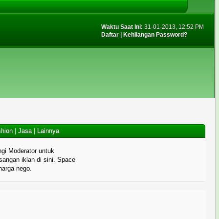
Waktu Saat Ini:
31-01-2013, 12:52 PM
Daftar
|
Kehilangan Password?
hion
|
Jasa
|
Lainnya
gi Moderator untuk
angan iklan di sini. Space
 harga nego.