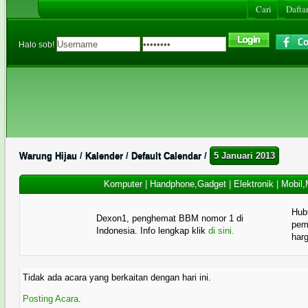
Cari
Daftar
Halo sob!
Warung Hijau
/
Kalender
/
Default Calendar
/
5 Januari 2013
Komputer
|
Handphone,Gadget
|
Elektronik
|
Mobil,
Hub
Dexon1, penghemat BBM nomor 1 di
pema
Indonesia. Info lengkap klik
di sini.
har
Tidak ada acara yang berkaitan dengan hari ini.
Posting Acara
.