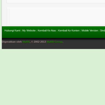
Hubungi Kami
|
My Website
|
Kembali Ke Atas
|
Kembali Ke Konten
|
Mobile Version
|
Sind
Digerakkan oleh
MyBB
, © 2002-2013
MyBB Group
.