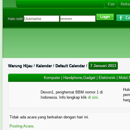
Cari
Daftar
Halo sob!
Warung Hijau
/
Kalender
/
Default Calendar
/
7 Januari 2013
Komputer
|
Handphone,Gadget
|
Elektronik
|
Mobil,
Hub
Dexon1, penghemat BBM nomor 1 di
pema
Indonesia. Info lengkap klik
di sini.
har
Tidak ada acara yang berkaitan dengan hari ini.
Posting Acara
.