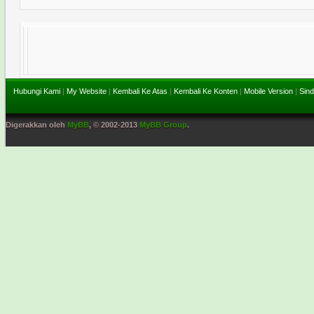
Hubungi Kami
|
My Website
|
Kembali Ke Atas
|
Kembali Ke Konten
|
Mobile Version
|
Sind
Digerakkan oleh
MyBB
, © 2002-2013
MyBB Group
.