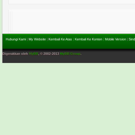
Hubungi Kami
|
My Website
|
Kembali Ke Atas
|
Kembali Ke Konten
|
Mobile Version
|
Sind
Digerakkan oleh
MyBB
, © 2002-2013
MyBB Group
.