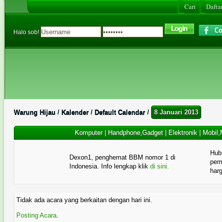
Cari
Daftar
Halo sob!
Warung Hijau
/
Kalender
/
Default Calendar
/
8 Januari 2013
Komputer
|
Handphone,Gadget
|
Elektronik
|
Mobil,
Hub
Dexon1, penghemat BBM nomor 1 di
pema
Indonesia. Info lengkap klik
di sini.
har
Tidak ada acara yang berkaitan dengan hari ini.
Posting Acara
.