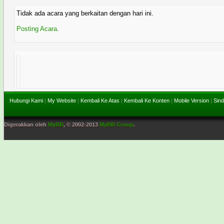
Tidak ada acara yang berkaitan dengan hari ini.
Posting Acara
.
Hubungi Kami
|
My Website
|
Kembali Ke Atas
|
Kembali Ke Konten
|
Mobile Version
|
Sind
Digerakkan oleh
MyBB
, © 2002-2013
MyBB Group
.