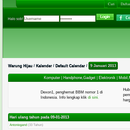
Cari
Daftar
Halo sob!
Warung Hijau
/
Kalender
/
Default Calendar
/
9 Januari 2013
Komputer
|
Handphone,Gadget
|
Elektronik
|
Mobil,
Hub
Dexon1, penghemat BBM nomor 1 di
pema
Indonesia. Info lengkap klik
di sini.
har
Hari ulang tahun pada 09-01-2013
Antoniogand
(33 Tahun)